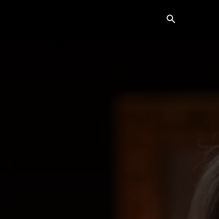
Horoscop
Showbiz
More