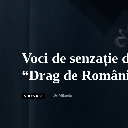
Voci de senzație d
“Drag de Român
De
Mihaela
SHOWBIZ