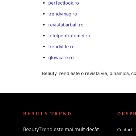
perfectlook.ro
trendymag.ro
revistabarbati.ro
totulpentrufemei.ro
trendylife.ro
glowcare.ro
BeautyTrend este o revistă vie, dinamică, co
BEAUTY TREND
DESP
BeautyTrend este mai mult decât
Contact