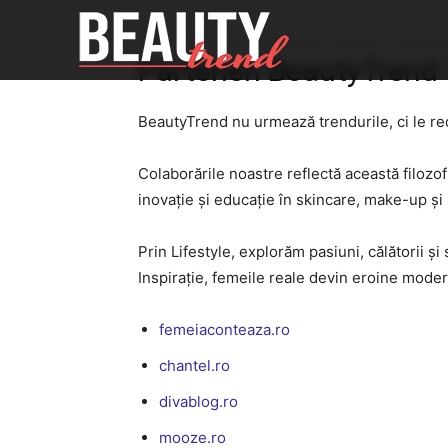
Home
Parteneri BeautyTrend – Tendințe cu substanț
Parteneri BeautyTrend
BeautyTrend nu urmează trendurile, ci le red
Colaborările noastre reflectă această filozo
inovație și educație în skincare, make-up ș
Prin Lifestyle, explorăm pasiuni, călătorii ș
Inspirație, femeile reale devin eroine moder
femeiaconteaza.ro
chantel.ro
divablog.ro
mooze.ro