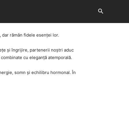
Horoscop
Showbiz
More
 dar rămân fidele esenței lor.
e și îngrijire, partenerii noștri aduc
t combinate cu eleganță atemporală.
energie, somn și echilibru hormonal. În