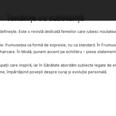
Home
Lifestyle
Ghid
Rețete
ă
 – Tendințe cu substanță
efinește. Este o revistă dedicată femeilor care iubesc noutatea,
fie: frumusețea ca formă de expresie, nu ca standard. În Frumuseț
i haircare. În Modă, punem accent pe echilibru – piese statemen
i spații care inspiră, iar în Sănătate abordăm subiecte legate de 
ne, împărtășind povești despre curaj și evoluție personală.