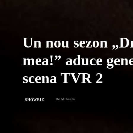
Un nou sezon „D
mea!” aduce gener
scena TVR 2
De
Mihaela
SHOWBIZ