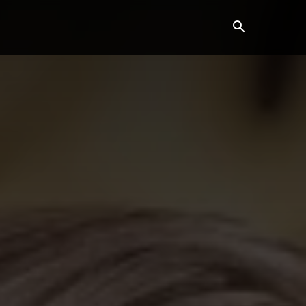
Horoscop
Showbiz
More