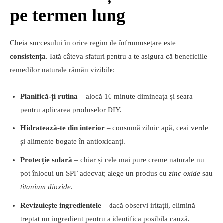
pe termen lung
Cheia succesului în orice regim de înfrumusețare este
consistența
. Iată câteva sfaturi pentru a te asigura că beneficiile
remedilor naturale rămân vizibile:
Planifică-ți rutina
– alocă 10 minute dimineața și seara
pentru aplicarea produselor DIY.
Hidratează-te din interior
– consumă zilnic apă, ceai verde
și alimente bogate în antioxidanți.
Protecție solară
– chiar și cele mai pure creme naturale nu
pot înlocui un SPF adecvat; alege un produs cu
zinc oxide
sau
titanium dioxide
.
Revizuiește ingredientele
– dacă observi iritații, elimină
treptat un ingredient pentru a identifica posibila cauză.