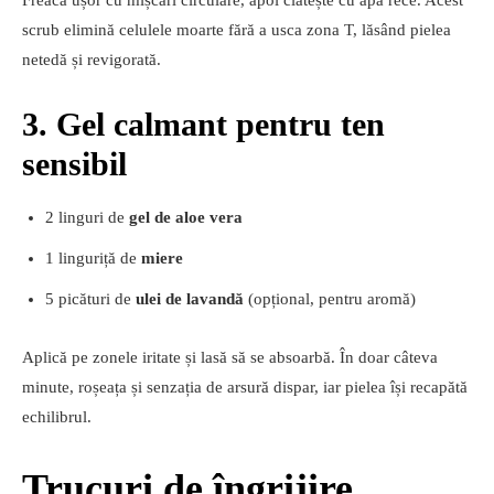
Freacă ușor cu mișcări circulare, apoi clătește cu apă rece. Acest
scrub elimină celulele moarte fără a usca zona T, lăsând pielea
netedă și revigorată.
3. Gel calmant pentru ten
sensibil
2 linguri de
gel de aloe vera
1 linguriță de
miere
5 picături de
ulei de lavandă
(opțional, pentru aromă)
Aplică pe zonele iritate și lasă să se absoarbă. În doar câteva
minute, roșeața și senzația de arsură dispar, iar pielea își recapătă
echilibrul.
Trucuri de îngrijire