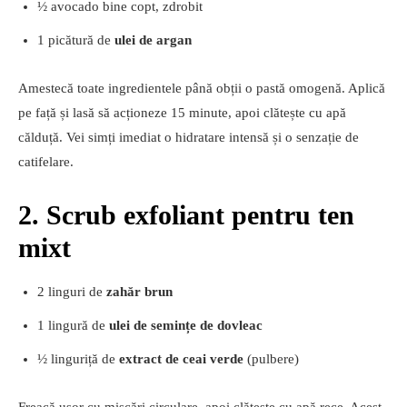
½ avocado bine copt, zdrobit
1 picătură de
ulei de argan
Amestecă toate ingredientele până obții o pastă omogenă. Aplică
pe față și lasă să acționeze 15 minute, apoi clătește cu apă
călduță. Vei simți imediat o hidratare intensă și o senzație de
catifelare.
2. Scrub exfoliant pentru ten
mixt
2 linguri de
zahăr brun
1 lingură de
ulei de semințe de dovleac
½ linguriță de
extract de ceai verde
(pulbere)