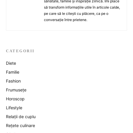
sănătate, familie și inspirație zilnică. Îmi place
să transform informațiile utile în articole calde,
pe care să le citești cu plăcere, ca pe o
conversație între prietene.
CATEGORII
Diete
Familie
Fashion
Frumusețe
Horoscop
Lifestyle
Relații de cuplu
Rețete culinare