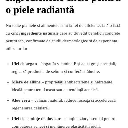
o piele radiantă
Nu toate plantele și alimentele sunt la fel de eficiente. Iată o listă
cu
cinci ingrediente naturale
care au dovedit beneficii concrete
pentru ten, confirmate de studii dermatologice și de experiența
utilizatorilor:
Ulei de argan
– bogat în vitamina E și acizi grași esențiali,
reglează producția de sebum și conferă strălucire.
Miere de albine
– proprietăți antibacteriene și hidratante,
ideală pentru tenul uscat sau cu tendință acneică.
Aloe vera
– calmant natural, reduce roșeața și accelerează
regenerarea celulară.
Ulei de semințe de dovleac
– conține zinc, esențial pentru
combaterea acneei și menținerea elasticității pielii.