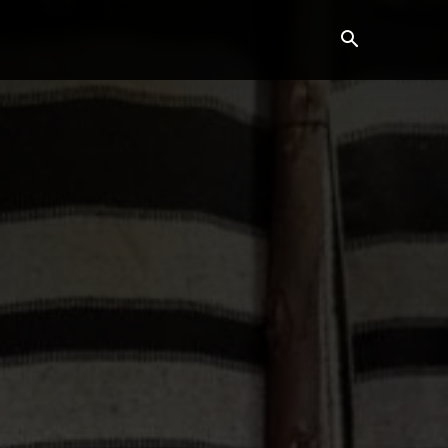
Horoscop
Showbiz
More