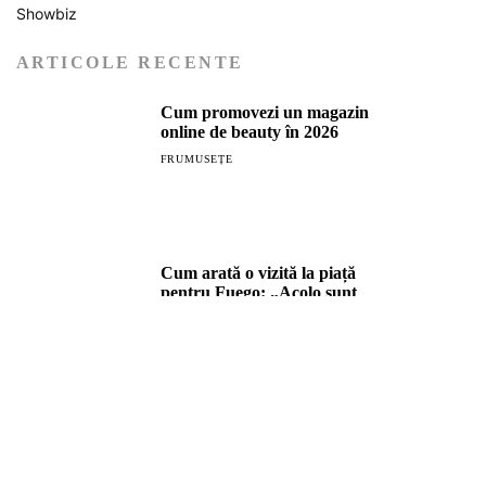
Showbiz
ARTICOLE RECENTE
Cum promovezi un magazin
online de beauty în 2026
FRUMUSEȚE
Cum arată o vizită la piață
pentru Fuego: „Acolo sunt
doamnele mele. Mă servesc cu ce
au mai bun”
SHOWBIZ
FUEGO sărbătorește 50 de ani
printr-un concert aniversar
alături de Ansamblul Folcloric