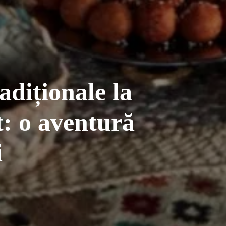
adiționale la
t: o aventură
i