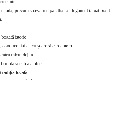
crocante.
stradă, precum shawarma paratha sau lugaimat (aluat prăjit
).
bogată istorie:
, condimentat cu cuișoare și cardamom.
pentru micul dejun.
burrata și cafea arabică.
radiția locală
ubaiul oferă întâlniri culturale unice:
entrul Sheikh Mohammed pentru Înțelegere Culturală)
ganizează mic dejunuri emirateze și prânzuri culturale, unde
 și
carne
gătit lent) în timp ce află mai multe despre obiceiurile
 și răspunsuri cu gazdele emirateze fac din această experiență o