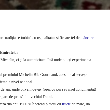
re tradiția se îmbină cu ospitalitatea și fiecare fel de
mâncare
e Emiratelor
chelin, ci și la autenticitate. Iată unde puteți experimenta
al premiului Michelin Bib Gourmand, acest local servește
erat la nivel național.
de ani, unde biryani deyay (orez cu pui sau miel condimentat)
e pare desprinsă din vechiul Dubai.
teză din anii 1960 și încercați platoul cu
fructe
de mare, un