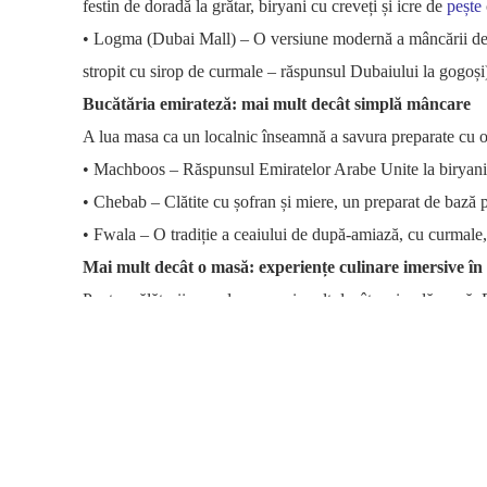
festin de doradă la grătar, biryani cu creveți și icre de
pește
• Logma (Dubai Mall) – O versiune modernă a mâncării de 
stropit cu sirop de curmale – răspunsul Dubaiului la gogoși
Bucătăria emirateză: mai mult decât simplă mâncare
A lua masa ca un localnic înseamnă a savura preparate cu o 
• Machboos – Răspunsul Emiratelor Arabe Unite la biryani
• Chebab – Clătite cu șofran și miere, un preparat de bază 
• Fwala – O tradiție a ceaiului de după-amiază, cu curmale, 
Mai mult decât o masă: experiențe culinare imersive în t
Pentru călătorii care doresc mai mult decât o simplă masă, D
• Sheikh Mohammed Centre for Cultural Understanding (C
(SMCCU) – Situat în cartierul istoric Al Fahidi, SMCCU or
vizitatorii pot savura preparate precum harees (terci de grâu
locale. Ceremoniile arabe de cafea și sesiunile de întrebări
incursiune profundă în tradiții.