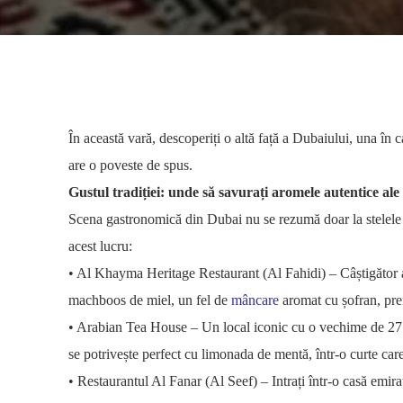
În această vară, descoperiți o altă față a Dubaiului, una în ca
are o poveste de spus.
Gustul tradiției: unde să savurați aromele autentice al
Scena gastronomică din Dubai nu se rezumă doar la stelele Mi
acest lucru:
• Al Khayma Heritage Restaurant (Al Fahidi) – Câștigător 
machboos de miel, un fel de
mâncare
aromat cu șofran, pref
• Arabian Tea House – Un local iconic cu o vechime de 27 
se potrivește perfect cu limonada de mentă, într-o curte car
• Restaurantul Al Fanar (Al Seef) – Intrați într-o casă emira