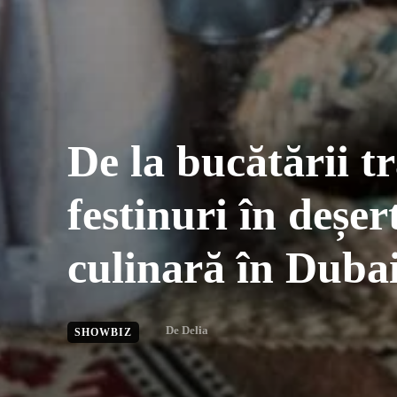
De la bucătării tr
festinuri în deșer
culinară în Duba
De
Delia
SHOWBIZ