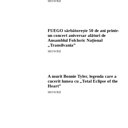
SHOWBIZ
FUEGO sărbătorește 50 de ani printr-
un concert aniversar alături de
Ansamblul Folcloric Național
„Transilvania”
SHOWBIZ
A murit Bonnie Tyler, legenda care a
cucerit lumea cu „Total Eclipse of the
Heart”
SHOWBIZ