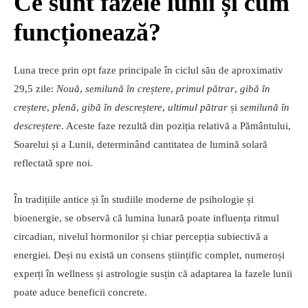
Ce sunt fazele lunii și cum
funcționează?
Luna trece prin opt faze principale în ciclul său de aproximativ
29,5 zile:
Nouă
,
semilună în creștere
,
primul pătrar
,
gibă în
creștere
,
plenă
,
gibă în descreștere
,
ultimul pătrar
și
semilună în
descreștere
. Aceste faze rezultă din poziția relativă a Pământului,
Soarelui și a Lunii, determinând cantitatea de lumină solară
reflectată spre noi.
În tradițiile antice și în studiile moderne de psihologie și
bioenergie, se observă că lumina lunară poate influența ritmul
circadian, nivelul hormonilor și chiar percepția subiectivă a
energiei. Deși nu există un consens științific complet, numeroși
experți în wellness și astrologie susțin că adaptarea la fazele lunii
poate aduce beneficii concrete.