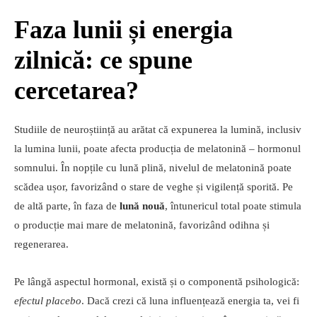
Faza lunii și energia
zilnică: ce spune
cercetarea?
Studiile de neuroștiință au arătat că expunerea la lumină, inclusiv
la lumina lunii, poate afecta producția de melatonină – hormonul
somnului. În nopțile cu lună plină, nivelul de melatonină poate
scădea ușor, favorizând o stare de veghe și vigilență sporită. Pe
de altă parte, în faza de
lună nouă
, întunericul total poate stimula
o producție mai mare de melatonină, favorizând odihna și
regenerarea.
Pe lângă aspectul hormonal, există și o componentă psihologică:
efectul placebo
. Dacă crezi că luna influențează energia ta, vei fi