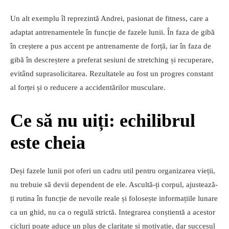
Un alt exemplu îl reprezintă Andrei, pasionat de fitness, care a
adaptat antrenamentele în funcție de fazele lunii. În faza de gibă
în creștere a pus accent pe antrenamente de forță, iar în faza de
gibă în descreștere a preferat sesiuni de stretching și recuperare,
evitând suprasolicitarea. Rezultatele au fost un progres constant
al forței și o reducere a accidentărilor musculare.
Ce să nu uiți: echilibrul
este cheia
Deși fazele lunii pot oferi un cadru util pentru organizarea vieții,
nu trebuie să devii dependent de ele. Ascultă-ți corpul, ajustează-
ți rutina în funcție de nevoile reale și folosește informațiile lunare
ca un ghid, nu ca o regulă strictă. Integrarea conștientă a acestor
cicluri poate aduce un plus de claritate și motivație, dar succesul