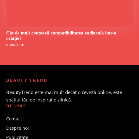
Cât de mult contează compatibilitatea zodiacală într-o
relație?
HOROSCOP
BEAUTY TREND
BeautyTrend este mai mult decât o revistă online, este
spațiul tău de inspirație zilnică.
DESPRE
Contact
Despre noi
Publicitate