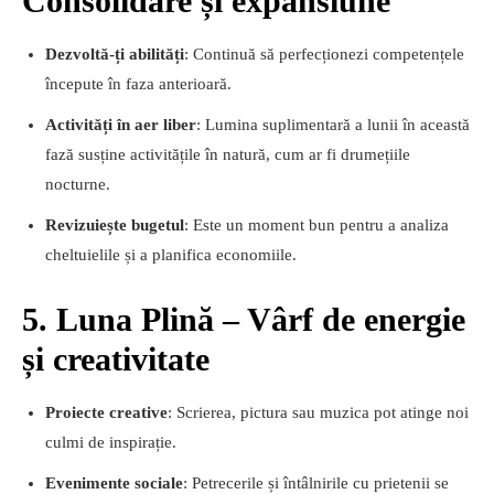
Consolidare și expansiune
Dezvoltă-ți abilități
: Continuă să perfecționezi competențele
începute în faza anterioară.
Activități în aer liber
: Lumina suplimentară a lunii în această
fază susține activitățile în natură, cum ar fi drumețiile
nocturne.
Revizuiește bugetul
: Este un moment bun pentru a analiza
cheltuielile și a planifica economiile.
5. Luna Plină – Vârf de energie
și creativitate
Proiecte creative
: Scrierea, pictura sau muzica pot atinge noi
culmi de inspirație.
Evenimente sociale
: Petrecerile și întâlnirile cu prietenii se