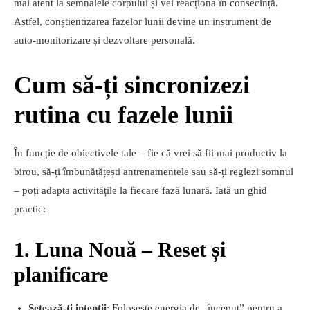
mai atent la semnalele corpului și vei reacționa în consecință.
Astfel, conștientizarea fazelor lunii devine un instrument de
auto‑monitorizare și dezvoltare personală.
Cum să-ți sincronizezi
rutina cu fazele lunii
În funcție de obiectivele tale – fie că vrei să fii mai productiv la
birou, să-ți îmbunătățești antrenamentele sau să-ți reglezi somnul
– poți adapta activitățile la fiecare fază lunară. Iată un ghid
practic:
1. Luna Nouă – Reset și
planificare
Setează-ți intenții
: Folosește energia de „început” pentru a