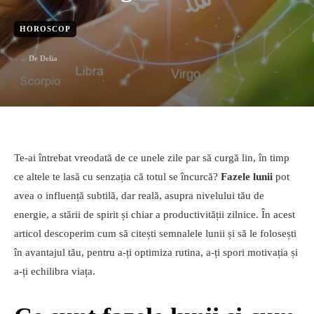
HOROSCOP
De
Delia
Te-ai întrebat vreodată de ce unele zile par să curgă lin, în timp
ce altele te lasă cu senzația că totul se încurcă?
Fazele lunii
pot
avea o influență subtilă, dar reală, asupra nivelului tău de
energie, a stării de spirit și chiar a productivității zilnice. În acest
articol descoperim cum să citești semnalele lunii și să le folosești
în avantajul tău, pentru a-ți optimiza rutina, a-ți spori motivația și
a-ți echilibra viața.