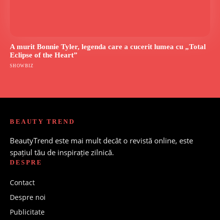
A murit Bonnie Tyler, legenda care a cucerit lumea cu „Total
Eclipse of the Heart”
SHOWBIZ
BEAUTY TREND
BeautyTrend este mai mult decât o revistă online, este
spațiul tău de inspirație zilnică.
DESPRE
Contact
Despre noi
Publicitate