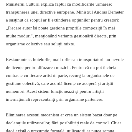
Ministerul Culturii explică faptul că modificările urmăresc
transpunerea unei directive europene. Ministrul Andras Demeter
a susținut că scopul ar fi extinderea opțiunilor pentru creatori:
„Fiecare autor își poate gestiona propriile compoziții în mai
multe moduri”, menționând varianta gestionării directe, prin
organisme colective sau soluții mixte.
Restaurantele, hotelurile, mall-urile sau transportatorii au nevoie
de licențe pentru difuzarea muzicii. Pentru că nu pot încheia
contracte cu fiecare artist în parte, recurg la organismele de
gestiune colectivă, care acordă licențe ce acoperă și artiștii
nemembri. Acest sistem funcționează și pentru artiștii
internaționali reprezentanți prin organisme partenere.
Eliminarea acestui mecanism ar crea un sistem bazat doar pe
declarațiile utilizatorilor, fără posibilități reale de control. Chiar
dacă există o prezumție formală, utilizatorii ar putea semna