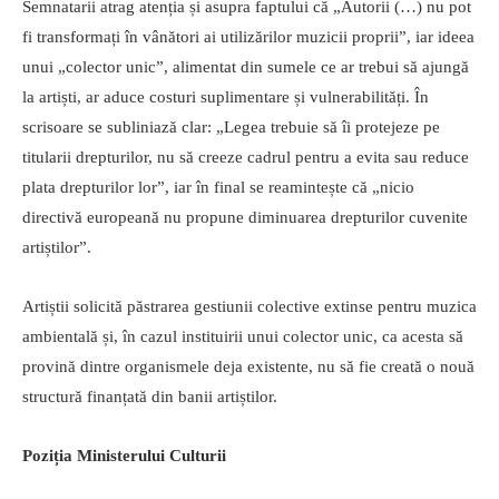
Semnatarii atrag atenția și asupra faptului că „Autorii (…) nu pot
fi transformați în vânători ai utilizărilor muzicii proprii”, iar ideea
unui „colector unic”, alimentat din sumele ce ar trebui să ajungă
la artiști, ar aduce costuri suplimentare și vulnerabilități. În
scrisoare se subliniază clar: „Legea trebuie să îi protejeze pe
titularii drepturilor, nu să creeze cadrul pentru a evita sau reduce
plata drepturilor lor”, iar în final se reamintește că „nicio
directivă europeană nu propune diminuarea drepturilor cuvenite
artiștilor”.
Artiștii solicită păstrarea gestiunii colective extinse pentru muzica
ambientală și, în cazul instituirii unui colector unic, ca acesta să
provină dintre organismele deja existente, nu să fie creată o nouă
structură finanțată din banii artiștilor.
Poziția Ministerului Culturii