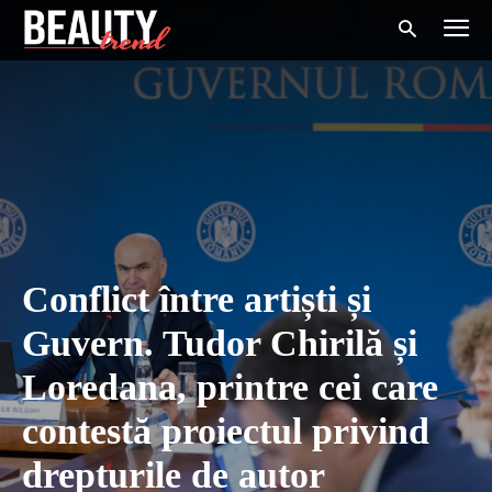
Conflict între artiști și
Guvern. Tudor Chirilă și
Loredana, printre cei care
contestă proiectul privind
drepturile de autor