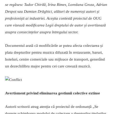
se regăsesc Tudor Chirilă, Irina Rimes, Loredana Groza, Adrian
Despot sau Damian Drăghici, alături de numeroși autori și
profesioniști ai industriei. Aceștia contestă proiectul de OUG
care vizează modificarea Legii dreptului de autor și avertizează
asupra consecințelor asupra întregului sector.
Documentul arată că modificările ar putea afecta colectarea și
plata drepturilor pentru muzica difuzată în restaurante, baruri,
hoteluri, centre comerciale sau mijloace de transport, generând
un dezechilibru major pentru cei care creează muzică.
Avertisment privind eliminarea gestiunii colective extinse
Autorii scrisorii atrag atenția că proiectul de ordonanță „Se
dorește schimbarea modului de colectare a drepturilor titularilor