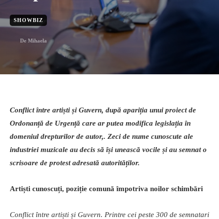
SHOWBIZ
De
Mihaela
Conflict între artiști și Guvern, după apariția unui proiect de
Ordonanță de Urgență care ar putea modifica legislația în
domeniul drepturilor de autor,. Zeci de nume cunoscute ale
industriei muzicale au decis să își unească vocile și au semnat o
scrisoare de protest adresată autorităților.
Artiști cunoscuți, poziție comună împotriva noilor schimbări
Conflict între artiști și Guvern. Printre cei peste 300 de semnatari