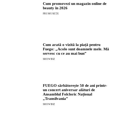
Cum promovezi un magazin online de
beauty în 2026
FRUMUSEȚE
Cum arată o vizită la piață pentru
Fuego: „Acolo sunt doamnele mele. Mă
servesc cu ce au mai bun”
SHOWBIZ
FUEGO sărbătorește 50 de ani printr-
un concert aniversar alături de
Ansamblul Folcloric Național
„Transilvania”
SHOWBIZ