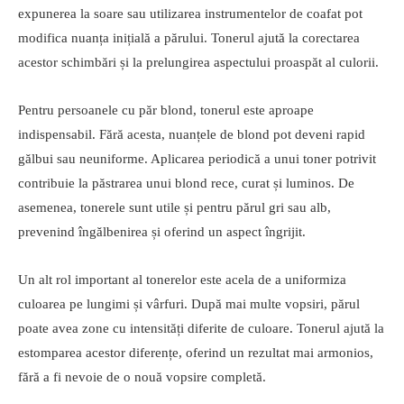
expunerea la soare sau utilizarea instrumentelor de coafat pot
modifica nuanța inițială a părului. Tonerul ajută la corectarea
acestor schimbări și la prelungirea aspectului proaspăt al culorii.
Pentru persoanele cu păr blond, tonerul este aproape
indispensabil. Fără acesta, nuanțele de blond pot deveni rapid
gălbui sau neuniforme. Aplicarea periodică a unui toner potrivit
contribuie la păstrarea unui blond rece, curat și luminos. De
asemenea, tonerele sunt utile și pentru părul gri sau alb,
prevenind îngălbenirea și oferind un aspect îngrijit.
Un alt rol important al tonerelor este acela de a uniformiza
culoarea pe lungimi și vârfuri. După mai multe vopsiri, părul
poate avea zone cu intensități diferite de culoare. Tonerul ajută la
estomparea acestor diferențe, oferind un rezultat mai armonios,
fără a fi nevoie de o nouă vopsire completă.