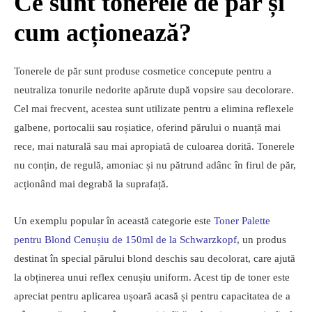
Ce sunt tonerele de păr și
cum acționează?
Tonerele de păr sunt produse cosmetice concepute pentru a
neutraliza tonurile nedorite apărute după vopsire sau decolorare.
Cel mai frecvent, acestea sunt utilizate pentru a elimina reflexele
galbene, portocalii sau roșiatice, oferind părului o nuanță mai
rece, mai naturală sau mai apropiată de culoarea dorită. Tonerele
nu conțin, de regulă, amoniac și nu pătrund adânc în firul de păr,
acționând mai degrabă la suprafață.
Un exemplu popular în această categorie este
Toner Palette
pentru Blond Cenușiu de 150ml de la Schwarzkopf
, un produs
destinat în special părului blond deschis sau decolorat, care ajută
la obținerea unui reflex cenușiu uniform. Acest tip de toner este
apreciat pentru aplicarea ușoară acasă și pentru capacitatea de a