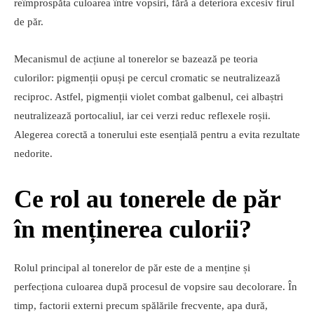
reîmprospăta culoarea între vopsiri, fără a deteriora excesiv firul
de păr.
Mecanismul de acțiune al tonerelor se bazează pe teoria
culorilor: pigmenții opuși pe cercul cromatic se neutralizează
reciproc. Astfel, pigmenții violet combat galbenul, cei albaștri
neutralizează portocaliul, iar cei verzi reduc reflexele roșii.
Alegerea corectă a tonerului este esențială pentru a evita rezultate
nedorite.
Ce rol au tonerele de păr
în menținerea culorii?
Rolul principal al tonerelor de păr este de a menține și
perfecționa culoarea după procesul de vopsire sau decolorare. În
timp, factorii externi precum spălările frecvente, apa dură,