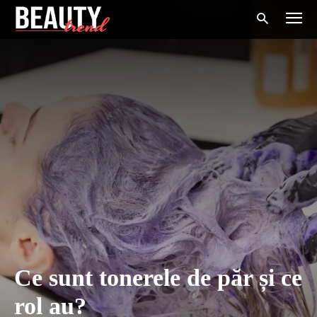
Ce sunt tonerele de păr și ce
rol au?