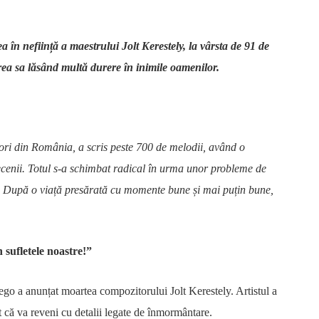
 în neființă a maestrului Jolt Kerestely, la vârsta de 91 de
area sa lăsând multă durere în inimile oamenilor.
tori din România, a scris peste 700 de melodii, având o
decenii. Totul s-a schimbat radical în urma unor probleme de
ul. După o viață presărată cu momente bune și mai puțin bune,
 sufletele noastre!”
uego a anunțat moartea compozitorului Jolt Kerestely. Artistul a
t că va reveni cu detalii legate de înmormântare.