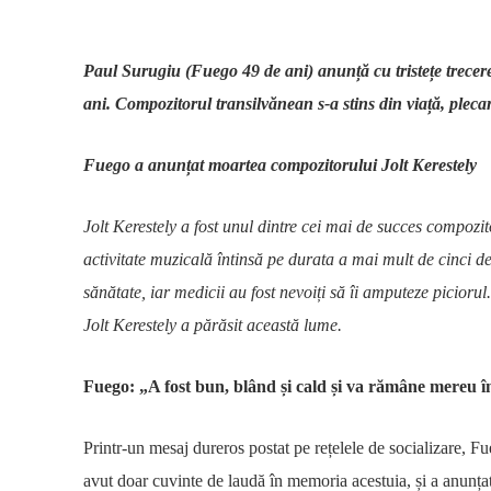
Paul Surugiu (Fuego 49 de ani) anunță cu tristețe trecerea
ani. Compozitorul transilvănean s-a stins din viață, plec
Fuego a anunțat moartea compozitorului Jolt Kerestely
Jolt Kerestely a fost unul dintre cei mai de succes compozi
activitate muzicală întinsă pe durata a mai mult de cinci 
sănătate, iar medicii au fost nevoiți să îi amputeze picior
Jolt Kerestely a părăsit această lume.
Fuego: „A fost bun, blând și cald și va rămâne mereu în
Printr-un mesaj dureros postat pe rețelele de socializare, F
avut doar cuvinte de laudă în memoria acestuia, și a anunța