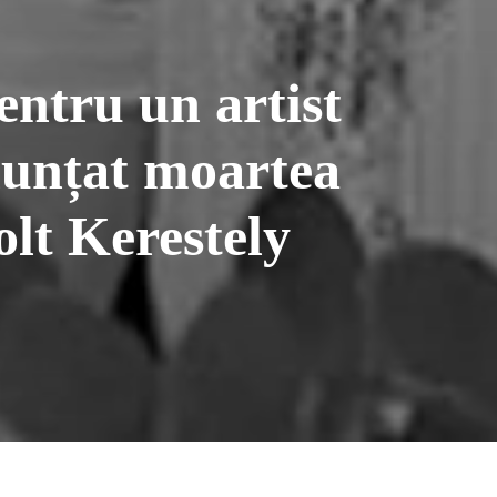
entru un artist
nunțat moartea
lt Kerestely