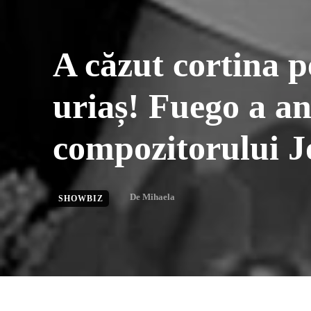
A căzut cortina p
uriaș! Fuego a a
compozitorului Jo
De
Mihaela
SHOWBIZ