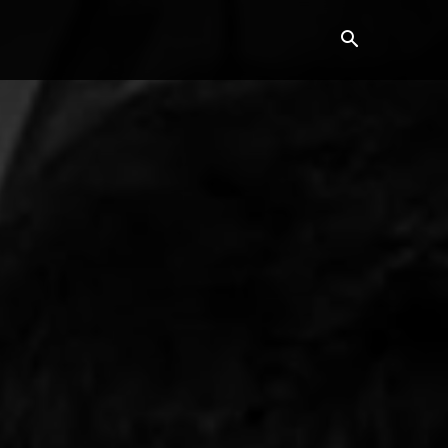
Horoscop
Showbiz
More